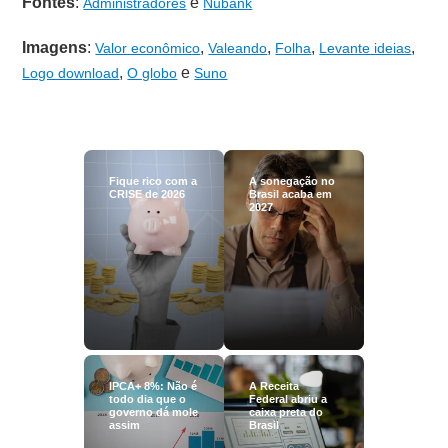
Fontes
:
e
Administradores
Nubank
Imagens
:
,
,
,
,
Valor econômico
Valeando
Folha
Levante ideias
,
e
Logo download
O globo
Suno
Fique rico com a
A sonegação no
CRISE de 2026
Brasil acaba em
2027
IPCA+ 8%: Não é
A Receita
todo dia que o
Federal abriu a
governo dá mole
caixa preta do
assim
Brasil