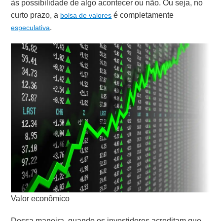
às possibilidade de algo acontecer ou não. Ou seja,
no
curto prazo, a
é completamente
bolsa de valores
.
especulativa
Valor econômico
Dessa maneira, quando os investidores acreditam que