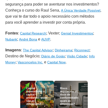
segurança para poder se aventurar nos investimentos?
Conheça o curso do Raul Sena,
,
A Única Verdade Possível
que vai te dar todo o apoio necessário com métodos
para você aprender a investir por conta própria.
Fontes
:
; Vexter;
;
Capital Research
Genial Investimentos
;
e
.
Nubank
André Bona
AUVP
Imagens
:
;
;
;
The Capital Advisor
Dinheirama
Riconnect
Destino de Negócio;
;
;
Diário de Goiás
Visão Cidade
Info
;
e
.
Money
Vasconcelos Inc.
Capital Now
Capital
Risco
especulativo x
regulatório vs.
capital
risco de
produtivo: quais
conformidade:
são as
quais as
diferenças?
diferenças?