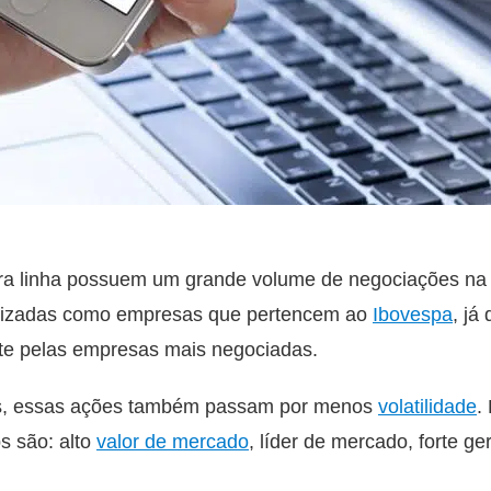
ira linha possuem um grande volume de negociações na 
rizadas como empresas que pertencem ao
Ibovespa
, já
te pelas empresas mais negociadas.
s, essas ações também passam por menos
volatilidade
.
ps são: alto
valor de mercado
, líder de mercado, forte g