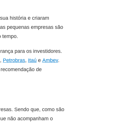
ua história e criaram
a, as pequenas empresas são
o tempo.
rança para os investidores.
,
Petrobras
,
Itaú
e
Ambev
.
a recomendação de
mpresas. Sendo que, como são
s que não acompanham o