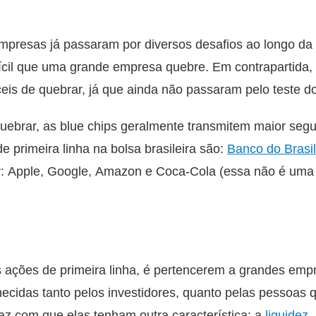
mpresas já passaram por diversos desafios ao longo da s
difícil que uma grande empresa quebre. Em contrapartid
eis de quebrar, já que ainda não passaram pelo teste d
uebrar, as blue chips geralmente transmitem maior segu
 primeira linha na bolsa brasileira são:
Banco do Brasil
ar: Apple, Google, Amazon e Coca-Cola (essa não é um
as ações de primeira linha, é pertencerem a grandes e
hecidas tanto pelos investidores, quanto pelas pessoa
faz com que elas tenham outra característica: a
liquidez
.