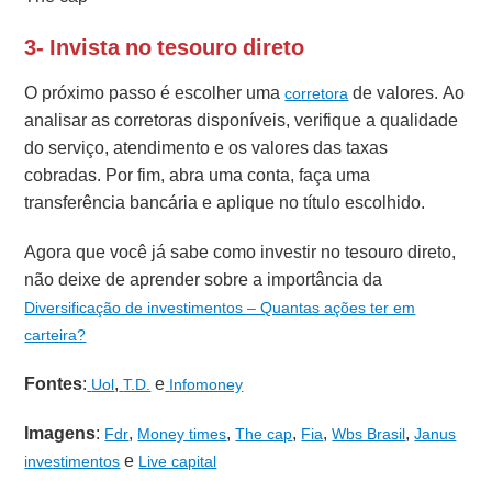
3- Invista no tesouro direto
O próximo passo é escolher uma
de valores. Ao
corretora
analisar as corretoras disponíveis, verifique a qualidade
do serviço, atendimento e os valores das taxas
cobradas. Por fim, abra uma conta, faça uma
transferência bancária e aplique no título escolhido.
Agora que você já sabe como investir no tesouro direto,
não deixe de aprender sobre a importância da
Diversificação de investimentos – Quantas ações ter em
carteira?
Fontes
:
,
e
Uol
T.D.
Infomoney
Imagens
:
,
,
,
,
,
Fdr
Money times
The cap
Fia
Wbs Brasil
Janus
e
investimentos
Live capital