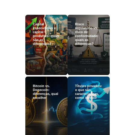
Capital
Risco
especulativo x
regulatório vs.
capital
risco de
produtivo: quais
conformidade:
são as
quais as
diferenças?
diferenças?
Bitcoin vs.
Títulos privados:
Dogecoin:
o que são,
diferenças, qual
características,
escolher
como investir