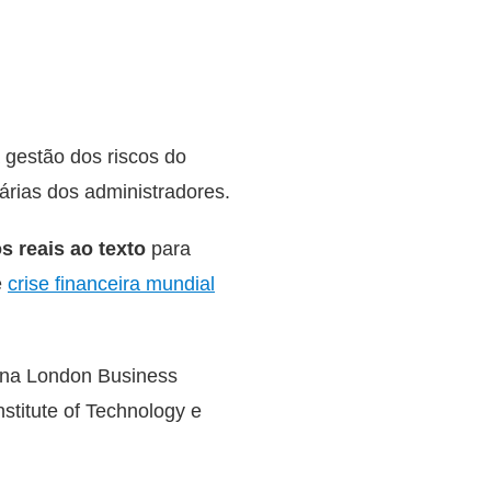
a gestão dos riscos do
árias dos administradores.
s reais ao texto
para
e
crise financeira mundial
r na London Business
titute of Technology e