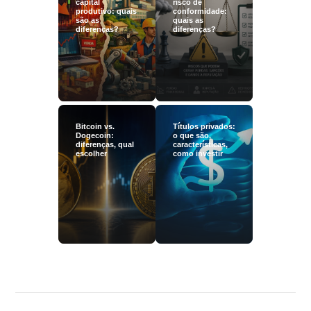
capital
risco de
produtivo: quais
conformidade:
são as
quais as
diferenças?
diferenças?
Bitcoin vs.
Títulos privados:
Dogecoin:
o que são,
diferenças, qual
características,
escolher
como investir