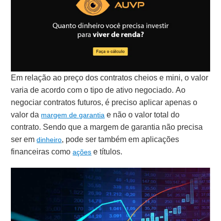
Em relação ao preço dos contratos cheios e mini, o valor
varia de acordo com o tipo de ativo negociado. Ao
negociar contratos futuros, é preciso aplicar apenas o
valor da
e não o valor total do
margem de garantia
contrato. Sendo que a margem de garantia não precisa
ser em
, pode ser também em aplicações
dinheiro
financeiras como
e títulos.
ações