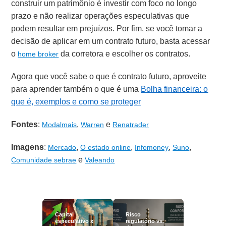
construir um patrimônio é investir com foco no longo
prazo e não realizar operações especulativas que
podem resultar em prejuízos. Por fim, se você tomar a
decisão de aplicar em um contrato futuro, basta acessar
o
da corretora e escolher os contratos.
home broker
Agora que você sabe o que é contrato futuro, aproveite
para aprender também o que é uma
Bolha financeira: o
que é, exemplos e como se proteger
Fontes
:
,
e
Modalmais
Warren
Renatrader
Imagens
:
,
,
,
,
Mercado
O estado online
Infomoney
Suno
e
Comunidade sebrae
Valeando
Capital
Risco
especulativo x
regulatório vs.