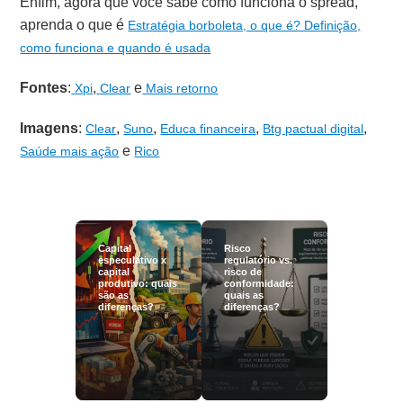
Enfim, agora que você sabe como funciona o spread,
aprenda o que é
Estratégia borboleta, o que é? Definição,
como funciona e quando é usada
Fontes
:
,
e
Xpi
Clear
Mais retorno
Imagens
:
,
,
,
,
Clear
Suno
Educa financeira
Btg pactual digital
e
Saúde mais ação
Rico
Capital
Risco
especulativo x
regulatório vs.
capital
risco de
produtivo: quais
conformidade:
são as
quais as
diferenças?
diferenças?