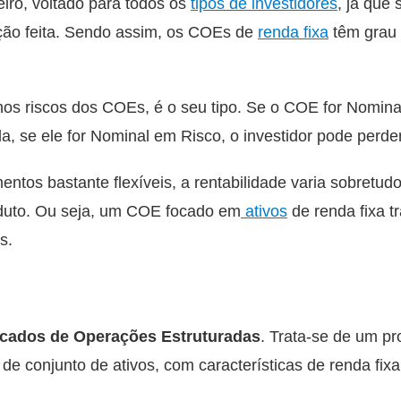
iro, voltado para todos os
tipos de investidores
, já que
ação feita. Sendo assim, os COEs de
renda fixa
têm grau 
nos riscos dos COEs, é o seu tipo. Se o COE for Nominal
a, se ele for Nominal em Risco, o investidor pode perder
tos bastante flexíveis, a rentabilidade varia sobretud
oduto. Ou seja, um COE focado em
ativos
de renda fixa t
es.
ficados de Operações Estruturadas
. Trata-se de um pr
e conjunto de ativos, com características de renda fixa