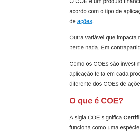
O COE é um produto finance
acordo com o tipo de aplic
de
ações
.
Outra variável que impacta 
perde nada. Em contrapartid
Como os COEs são investimen
aplicação feita em cada pr
diferente dos COEs de açõ
O que é COE?
A sigla COE significa
Certi
funciona como uma espécie d