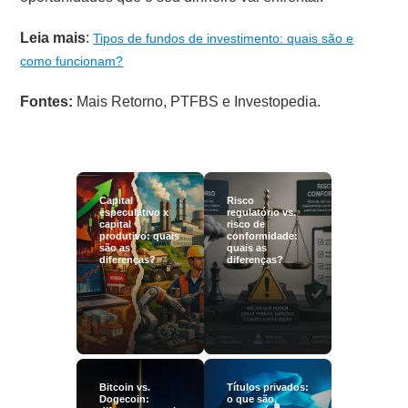
Leia mais
:
Tipos de fundos de investimento: quais são e
como funcionam?
Fontes:
Mais Retorno, PTFBS e Investopedia.
Capital
Risco
especulativo x
regulatório vs.
capital
risco de
produtivo: quais
conformidade:
são as
quais as
diferenças?
diferenças?
Bitcoin vs.
Títulos privados:
Dogecoin:
o que são,