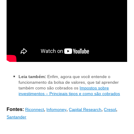
Leia também:
Enfim, agora que você entende o
funcionamento da bolsa de valores, que tal aprender
também como são cobrados os
Impostos sobre
investimentos – Principais tipos e como são cobrados
Fontes:
,
,
,
,
Riconnect
Infomoney
Capital Research
Cresol
Santander