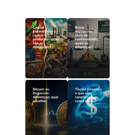
Capital
Risco
especulativo x
regulatório vs.
capital
risco de
produtivo: quais
conformidade:
são as
quais as
diferenças?
diferenças?
Bitcoin vs.
Títulos privados:
Dogecoin:
o que são,
diferenças, qual
características,
escolher
como investir