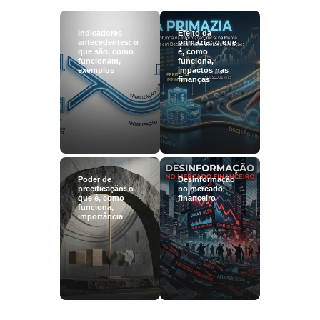
Indicadores
Efeito da
antecedentes: o
primazia: o que
que são, como
é, como
funcionam,
funciona,
exemplos
impactos nas
finanças
Poder de
Desinformação
precificação: o
no mercado
que é, como
financeiro
funciona,
importância