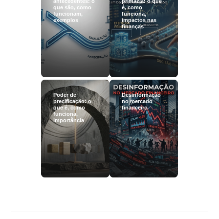
antecedentes: o
primazia: o que
que são, como
é, como
funcionam,
funciona,
exemplos
impactos nas
finanças
Poder de
Desinformação
precificação: o
no mercado
que é, como
financeiro
funciona,
importância